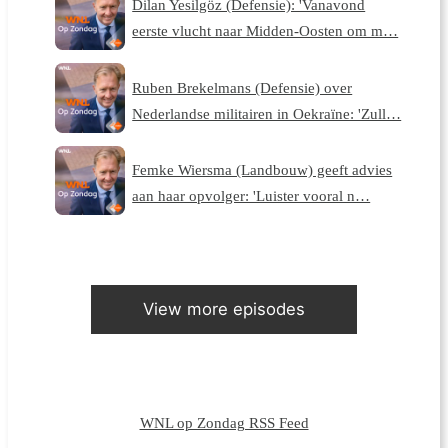
Dilan Yesilgöz (Defensie): 'Vanavond
eerste vlucht naar Midden-Oosten om m…
Ruben Brekelmans (Defensie) over
Nederlandse militairen in Oekraïne: 'Zull…
Femke Wiersma (Landbouw) geeft advies
aan haar opvolger: 'Luister vooral n…
View more episodes
WNL op Zondag RSS Feed