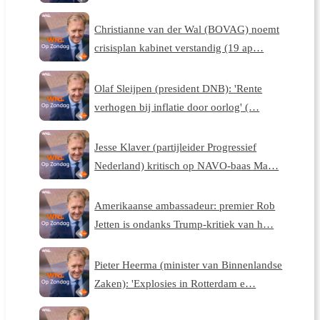
Christianne van der Wal (BOVAG) noemt
crisisplan kabinet verstandig (19 ap…
Olaf Sleijpen (president DNB): 'Rente
verhogen bij inflatie door oorlog' (…
Jesse Klaver (partijleider Progressief
Nederland) kritisch op NAVO-baas Ma…
Amerikaanse ambassadeur: premier Rob
Jetten is ondanks Trump-kritiek van h…
Pieter Heerma (minister van Binnenlandse
Zaken): 'Explosies in Rotterdam e…