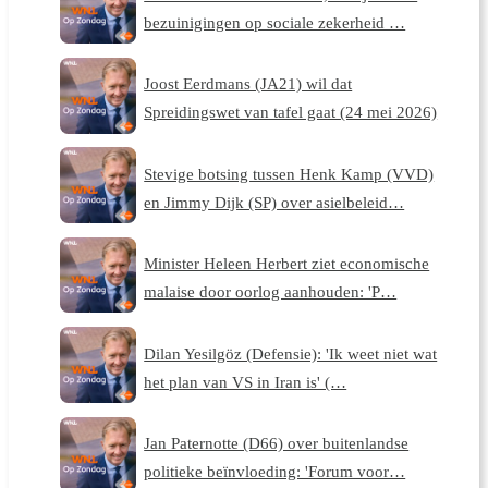
bezuinigingen op sociale zekerheid …
Joost Eerdmans (JA21) wil dat
Spreidingswet van tafel gaat (24 mei 2026)
Stevige botsing tussen Henk Kamp (VVD)
en Jimmy Dijk (SP) over asielbeleid…
Minister Heleen Herbert ziet economische
malaise door oorlog aanhouden: 'P…
Dilan Yesilgöz (Defensie): 'Ik weet niet wat
het plan van VS in Iran is' (…
Jan Paternotte (D66) over buitenlandse
politieke beïnvloeding: 'Forum voor…