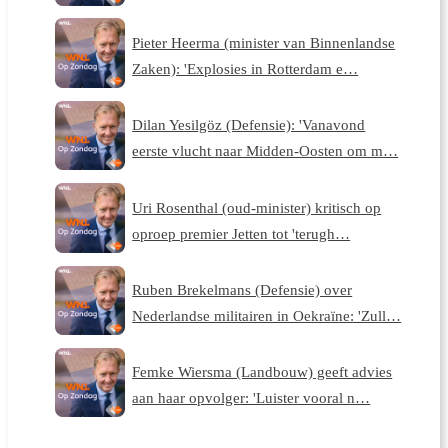
Pieter Heerma (minister van Binnenlandse
Zaken): 'Explosies in Rotterdam e…
Dilan Yesilgöz (Defensie): 'Vanavond
eerste vlucht naar Midden-Oosten om m…
Uri Rosenthal (oud-minister) kritisch op
oproep premier Jetten tot 'terugh…
Ruben Brekelmans (Defensie) over
Nederlandse militairen in Oekraïne: 'Zull…
Femke Wiersma (Landbouw) geeft advies
aan haar opvolger: 'Luister vooral n…