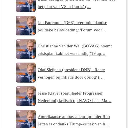
het plan van VS in Iran is' (…
Jan Paternotte (D66) over buitenlandse
politieke beïnvloeding: 'Forum voor…
Christianne van der Wal (BOVAG) noemt
crisisplan kabinet verstandig (19 ap…
Olaf Sleijpen (president DNB): 'Rente
verhogen bij inflatie door oorlog' (…
Jesse Klaver (partijleider Progressief
Nederland) kritisch op NAVO-baas Ma…
Amerikaanse ambassadeur: premier Rob
Jetten is ondanks Trump-kritiek van h…