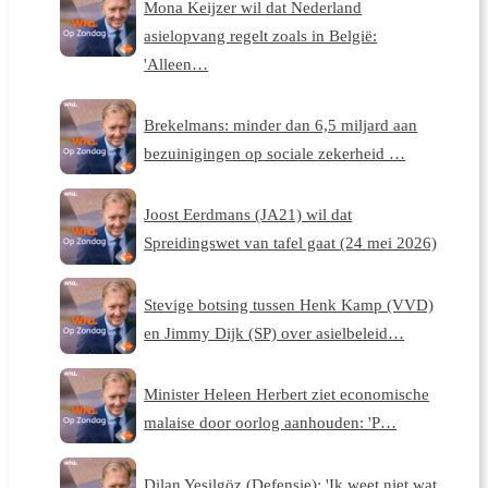
Mona Keijzer wil dat Nederland
asielopvang regelt zoals in België:
'Alleen…
Brekelmans: minder dan 6,5 miljard aan
bezuinigingen op sociale zekerheid …
Joost Eerdmans (JA21) wil dat
Spreidingswet van tafel gaat (24 mei 2026)
Stevige botsing tussen Henk Kamp (VVD)
en Jimmy Dijk (SP) over asielbeleid…
Minister Heleen Herbert ziet economische
malaise door oorlog aanhouden: 'P…
Dilan Yesilgöz (Defensie): 'Ik weet niet wat