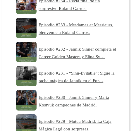
Episodio #234 - Recta final de un
sorpresivo Roland Garros.
Episodio #233 - Mesdames et Messieurs,
bienvenue à Roland Garros.
Episodio #232 - Jannik Sinner completa el
Career Golden Masters y Elina Sv…
Episodio #231 - “Sinn-Evitable”: Sigue la
racha mágica de Jannik en el For…
Episodio #230 - Jannik 5inner y Marta
Kostyuk campeones de Madrid.
Episodio #229 - Mutua Madrid: La Caja
Mágica llegó con sorpresas.