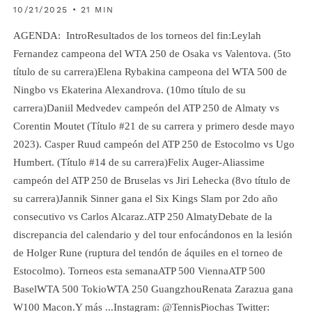
10/21/2025 • 21 MIN
AGENDA: IntroResultados de los torneos del fin:Leylah
Fernandez campeona del WTA 250 de Osaka vs Valentova. (5to
título de su carrera)Elena Rybakina campeona del WTA 500 de
Ningbo vs Ekaterina Alexandrova. (10mo título de su
carrera)Daniil Medvedev campeón del ATP 250 de Almaty vs
Corentin Moutet (Título #21 de su carrera y primero desde mayo
2023). Casper Ruud campeón del ATP 250 de Estocolmo vs Ugo
Humbert. (Título #14 de su carrera)Felix Auger-Aliassime
campeón del ATP 250 de Bruselas vs Jiri Lehecka (8vo título de
su carrera)Jannik Sinner gana el Six Kings Slam por 2do año
consecutivo vs Carlos Alcaraz.ATP 250 AlmatyDebate de la
discrepancia del calendario y del tour enfocándonos en la lesión
de Holger Rune (ruptura del tendón de áquiles en el torneo de
Estocolmo). Torneos esta semanaATP 500 ViennaATP 500
BaselWTA 500 TokioWTA 250 GuangzhouRenata Zarazua gana
W100 Macon.Y más ...Instagram: @TennisPiochas Twitter: