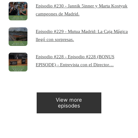
Episodio #230 - Jannik 5inner y Marta Kostyuk
campeones de Madrid.
Episodio #229 - Mutua Madrid: La Caja Mágica
llegó con sorpresas.
Episodio #228 - Episodio #228 (BONUS
EPISODE) - Entrevista con el Director…
View more
episodes