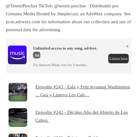
@TennisPiochas TikTok: @tennis.piochas Distribuido por
Genuina Media Hosted by Simplecast, an AdsWizz company. See
pcm.adswizz.com for information about our collection and use of
personal data for advertising.
×
Unlimited access to any song, ad-free.
Ad
Listen here
Try Amazon Music free for 3 months.
Episodio #243 - Eala y Fritz levantan Washington
... Gea y Liutova Los Cab…
Episodio #242 - Décimo Año del Abierto de Los
Cabos.