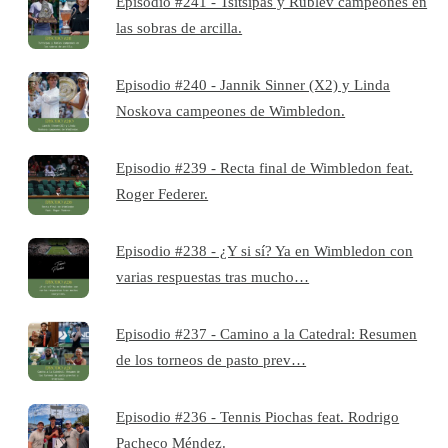
Episodio #241 - Tsitsipas y Rublev campeones en
las sobras de arcilla.
Episodio #240 - Jannik Sinner (X2) y Linda
Noskova campeones de Wimbledon.
Episodio #239 - Recta final de Wimbledon feat.
Roger Federer.
Episodio #238 - ¿Y si sí? Ya en Wimbledon con
varias respuestas tras mucho…
Episodio #237 - Camino a la Catedral: Resumen
de los torneos de pasto prev…
Episodio #236 - Tennis Piochas feat. Rodrigo
Pacheco Méndez.