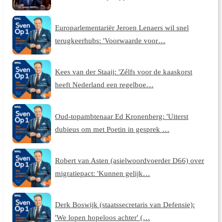
Europarlementariër Jeroen Lenaers wil snel
terugkeerhubs: 'Voorwaarde voor…
Kees van der Staaij: 'Zélfs voor de kaaskorst
heeft Nederland een regelboe…
Oud-topambtenaar Ed Kronenberg: 'Uiterst
dubieus om met Poetin in gesprek …
Robert van Asten (asielwoordvoerder D66) over
migratiepact: 'Kunnen gelijk…
Derk Boswijk (staatssecretaris van Defensie):
'We lopen hopeloos achter' (…