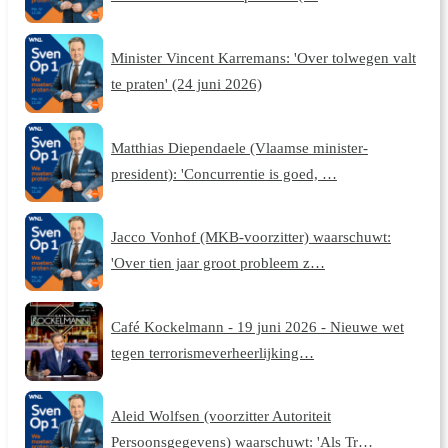
Minister Vincent Karremans: 'Over tolwegen valt
te praten' (24 juni 2026)
Matthias Diependaele (Vlaamse minister-
president): 'Concurrentie is goed, …
Jacco Vonhof (MKB-voorzitter) waarschuwt:
'Over tien jaar groot probleem z…
Café Kockelmann - 19 juni 2026 - Nieuwe wet
tegen terrorismeverheerlijking…
Aleid Wolfsen (voorzitter Autoriteit
Persoonsgegevens) waarschuwt: 'Als Tr…