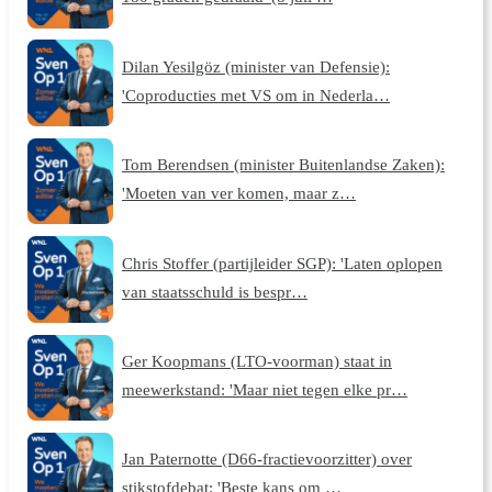
Dilan Yesilgöz (minister van Defensie):
'Coproducties met VS om in Nederla…
Tom Berendsen (minister Buitenlandse Zaken):
'Moeten van ver komen, maar z…
Chris Stoffer (partijleider SGP): 'Laten oplopen
van staatsschuld is bespr…
Ger Koopmans (LTO-voorman) staat in
meewerkstand: 'Maar niet tegen elke pr…
Jan Paternotte (D66-fractievoorzitter) over
stikstofdebat: 'Beste kans om …