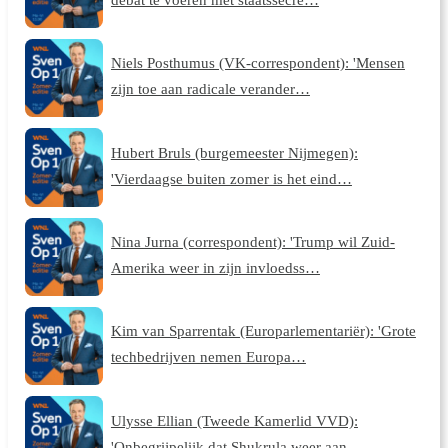
Niels Posthumus (VK-correspondent): 'Mensen
zijn toe aan radicale verander…
Hubert Bruls (burgemeester Nijmegen):
'Vierdaagse buiten zomer is het eind…
Nina Jurna (correspondent): 'Trump wil Zuid-
Amerika weer in zijn invloedss…
Kim van Sparrentak (Europarlementariër): 'Grote
techbedrijven nemen Europa…
Ulysse Ellian (Tweede Kamerlid VVD):
'Onbegrijpelijk dat Shukrula weer aan…