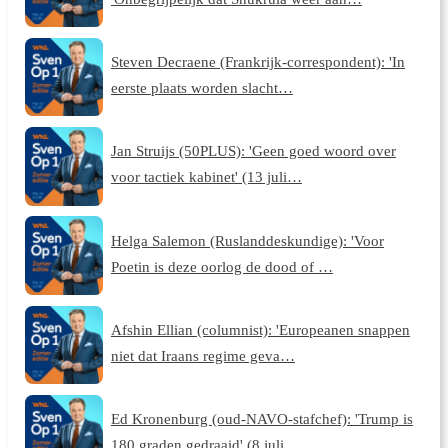
Steven Decraene (Frankrijk-correspondent): 'In
eerste plaats worden slacht…
Jan Struijs (50PLUS): 'Geen goed woord over
voor tactiek kabinet' (13 juli…
Helga Salemon (Ruslanddeskundige): 'Voor
Poetin is deze oorlog de dood of …
Afshin Ellian (columnist): 'Europeanen snappen
niet dat Iraans regime geva…
Ed Kronenburg (oud-NAVO-stafchef): 'Trump is
180 graden gedraaid' (8 juli …