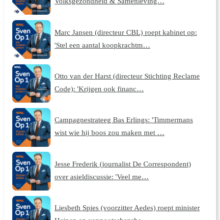
Volksgezondheid & Samenleving…
Marc Jansen (directeur CBL) roept kabinet op:
'Stel een aantal koopkrachtm…
Otto van der Harst (directeur Stichting Reclame
Code): 'Krijgen ook financ…
Campagnestrateeg Bas Erlings: 'Timmermans
wist wie hij boos zou maken met …
Jesse Frederik (journalist De Correspondent)
over asieldiscussie: 'Veel me…
Liesbeth Spies (voorzitter Aedes) roept minister