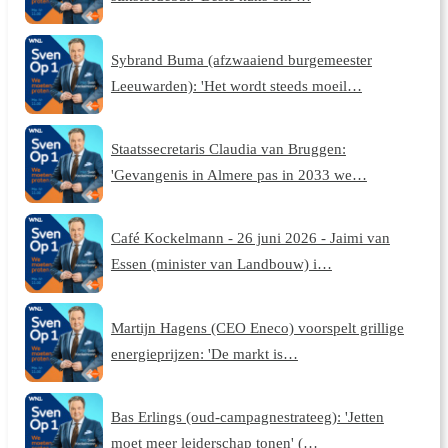
Sybrand Buma (afzwaaiend burgemeester
Leeuwarden): 'Het wordt steeds moeil…
Staatssecretaris Claudia van Bruggen:
'Gevangenis in Almere pas in 2033 we…
Café Kockelmann - 26 juni 2026 - Jaimi van
Essen (minister van Landbouw) i…
Martijn Hagens (CEO Eneco) voorspelt grillige
energieprijzen: 'De markt is…
Bas Erlings (oud-campagnestrateeg): 'Jetten
moet meer leiderschap tonen' (…