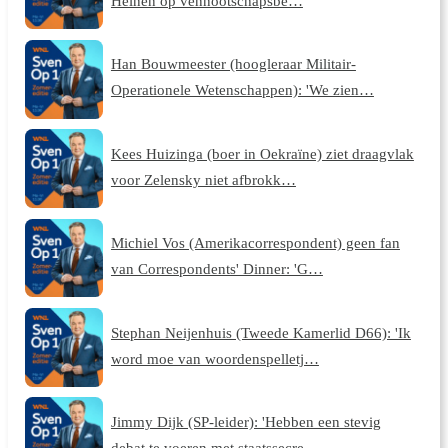
Heinen op vennootschapsbe…
Han Bouwmeester (hoogleraar Militair-
Operationele Wetenschappen): 'We zien…
Kees Huizinga (boer in Oekraïne) ziet draagvlak
voor Zelensky niet afbrokk…
Michiel Vos (Amerikacorrespondent) geen fan
van Correspondents' Dinner: 'G…
Stephan Neijenhuis (Tweede Kamerlid D66): 'Ik
word moe van woordenspelletj…
Jimmy Dijk (SP-leider): 'Hebben een stevig
debat te voeren met staatssecre…