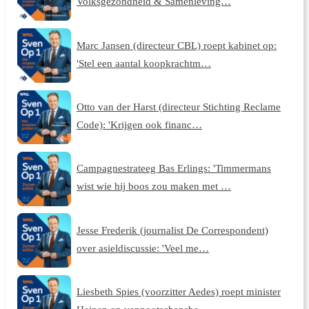
Volksgezondheid & Samenleving…
Marc Jansen (directeur CBL) roept kabinet op:
'Stel een aantal koopkrachtm…
Otto van der Harst (directeur Stichting Reclame
Code): 'Krijgen ook financ…
Campagnestrateeg Bas Erlings: 'Timmermans
wist wie hij boos zou maken met …
Jesse Frederik (journalist De Correspondent)
over asieldiscussie: 'Veel me…
Liesbeth Spies (voorzitter Aedes) roept minister