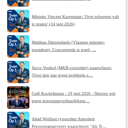
Minister Vincent Karremans: 'Over tolwegen valt
te praten' (24 juni 2026)
Matthias Diependaele (Vlaamse minister-
president): 'Concurrentie is goed, …
Jacco Vonhof (MKB-voorzitter) waarschuwt:
'Over tien jaar groot probleem z…
Café Kockelmann - 19 juni 2026 - Nieuwe wet
tegen terrorismeverheerlijking…
Aleid Wolfsen (voorzitter Autoriteit
Persoonsgegevens) waarschuwt: 'Als Tr…