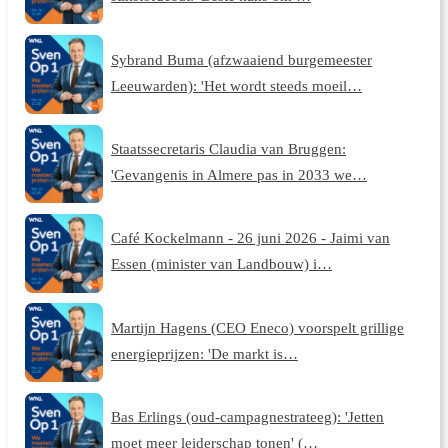
Sybrand Buma (afzwaaiend burgemeester
Leeuwarden): 'Het wordt steeds moeil…
Staatssecretaris Claudia van Bruggen:
'Gevangenis in Almere pas in 2033 we…
Café Kockelmann - 26 juni 2026 - Jaimi van
Essen (minister van Landbouw) i…
Martijn Hagens (CEO Eneco) voorspelt grillige
energieprijzen: 'De markt is…
Bas Erlings (oud-campagnestrateeg): 'Jetten
moet meer leiderschap tonen' (…