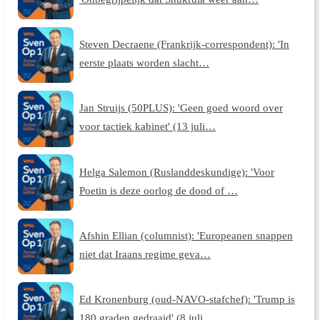
Steven Decraene (Frankrijk-correspondent): 'In
eerste plaats worden slacht…
Jan Struijs (50PLUS): 'Geen goed woord over
voor tactiek kabinet' (13 juli…
Helga Salemon (Ruslanddeskundige): 'Voor
Poetin is deze oorlog de dood of …
Afshin Ellian (columnist): 'Europeanen snappen
niet dat Iraans regime geva…
Ed Kronenburg (oud-NAVO-stafchef): 'Trump is
180 graden gedraaid' (8 juli …