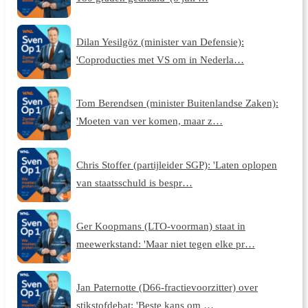
Dilan Yesilgöz (minister van Defensie):
'Coproducties met VS om in Nederla…
Tom Berendsen (minister Buitenlandse Zaken):
'Moeten van ver komen, maar z…
Chris Stoffer (partijleider SGP): 'Laten oplopen
van staatsschuld is bespr…
Ger Koopmans (LTO-voorman) staat in
meewerkstand: 'Maar niet tegen elke pr…
Jan Paternotte (D66-fractievoorzitter) over
stikstofdebat: 'Beste kans om …