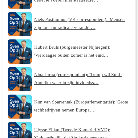
Niels Posthumus (VK-correspondent): 'Mensen
zijn toe aan radicale verander…
Hubert Bruls (burgemeester Nijmegen):
'Vierdaagse buiten zomer is het eind…
Nina Jurna (correspondent): 'Trump wil Zuid-
Amerika weer in zijn invloedss…
Kim van Sparrentak (Europarlementariër): 'Grote
techbedrijven nemen Europa…
Ulysse Ellian (Tweede Kamerlid VVD):
'Onbegrijpelijk dat Shukrula weer aan…