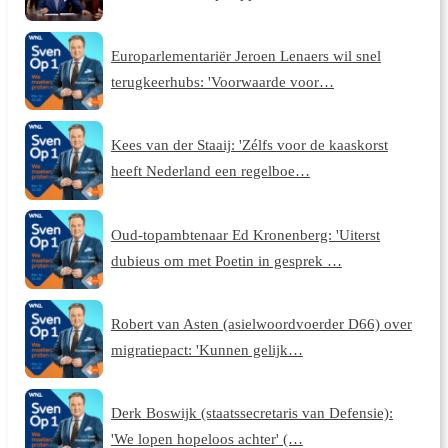
Europarlementariër Jeroen Lenaers wil snel
terugkeerhubs: 'Voorwaarde voor…
Kees van der Staaij: 'Zélfs voor de kaaskorst
heeft Nederland een regelboe…
Oud-topambtenaar Ed Kronenberg: 'Uiterst
dubieus om met Poetin in gesprek …
Robert van Asten (asielwoordvoerder D66) over
migratiepact: 'Kunnen gelijk…
Derk Boswijk (staatssecretaris van Defensie):
'We lopen hopeloos achter' (…