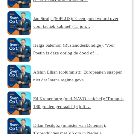
Jan Struijs (50PLUS): 'Geen goed woord over
voor tactiek kabinet' (13 juli…
Helga Salemon (Ruslanddeskundige): 'Voor
Poetin is deze oorlog de dood of …
Afshin Ellian (columnist): 'Europeanen snappen
niet dat Iraans regime geva…
Ed Kronenburg (oud-NAVO-stafchef): 'Trump is
180 graden gedraaid' (8 juli …
Dilan Yesilgöz (minister van Defensie):
'Coproducties met VS om in Nederla…