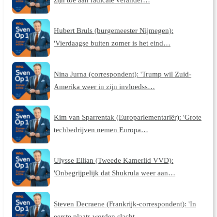
Hubert Bruls (burgemeester Nijmegen):
'Vierdaagse buiten zomer is het eind…
Nina Jurna (correspondent): 'Trump wil Zuid-
Amerika weer in zijn invloedss…
Kim van Sparrentak (Europarlementariër): 'Grote
techbedrijven nemen Europa…
Ulysse Ellian (Tweede Kamerlid VVD):
'Onbegrijpelijk dat Shukrula weer aan…
Steven Decraene (Frankrijk-correspondent): 'In
eerste plaats worden slacht…