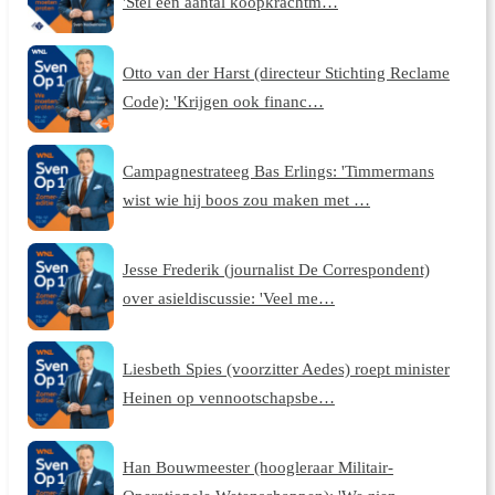
'Stel een aantal koopkrachtm…
Otto van der Harst (directeur Stichting Reclame
Code): 'Krijgen ook financ…
Campagnestrateeg Bas Erlings: 'Timmermans
wist wie hij boos zou maken met …
Jesse Frederik (journalist De Correspondent)
over asieldiscussie: 'Veel me…
Liesbeth Spies (voorzitter Aedes) roept minister
Heinen op vennootschapsbe…
Han Bouwmeester (hoogleraar Militair-