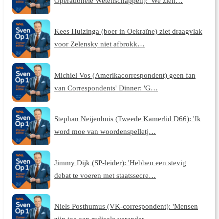
Operationele Wetenschappen): 'We zien…
Kees Huizinga (boer in Oekraïne) ziet draagvlak
voor Zelensky niet afbrokk…
Michiel Vos (Amerikacorrespondent) geen fan
van Correspondents' Dinner: 'G…
Stephan Neijenhuis (Tweede Kamerlid D66): 'Ik
word moe van woordenspelletj…
Jimmy Dijk (SP-leider): 'Hebben een stevig
debat te voeren met staatssecre…
Niels Posthumus (VK-correspondent): 'Mensen
zijn toe aan radicale verander…