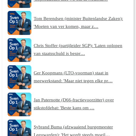
Tom Berendsen (minister Buitenlandse Zaken):
'Moeten van ver komen, maar z…
Chris Stoffer (partijleider SGP): 'Laten oplopen
van staatsschuld is bespr…
Ger Koopmans (LTO-voorman) staat in
meewerkstand: 'Maar niet tegen elke pr…
Jan Paternotte (D66-fractievoorzitter) over
stikstofdebat: 'Beste kans om …
Sybrand Buma (afzwaaiend burgemeester
Leeuwarden): 'Het wordt steeds moeil…