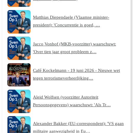
Matthias Diependaele (Vlaamse minister-
president): 'Concurrentie is goed, …
Jacco Vonhof (MKB-voorzitter) waarschuwt:
'Over tien jaar groot probleem z…
Café Kockelmann - 19 juni 2026 - Nieuwe wet
tegen terrorismeverheerlijking…
Aleid Wolfsen (voorzitter Autoriteit
Persoonsgegevens) waarschuwt: 'Als Tr…
Alexander Bakker (EU-correspondent): 'VS gaan
militaire aanwezigheid in Eu…