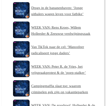
Drugs in de bananenhaven: ‘Jonge
uithalers wagen leven voor fatbike’
WEEK VAN: Rens Kroes, Willem
Holleeder & Zeeuwse verdwijningszaak
Van TikTok naar de cel: ‘Manosfeer
radicaliseert jonge daders’
WEEK VAN: Peter R. de Vries, het
vrijspraakprotest & de ‘poep-stalker’
Campingmaffia slaat toe: waarom
criminelen gek zijn op vakantieparken
WEEK VAN: De goudroof, Holleeder & de