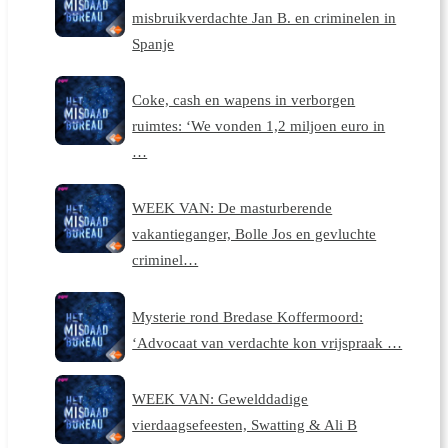
misbruikverdachte Jan B. en criminelen in
Spanje
Coke, cash en wapens in verborgen
ruimtes: ‘We vonden 1,2 miljoen euro in
…
WEEK VAN: De masturberende
vakantieganger, Bolle Jos en gevluchte
criminel…
Mysterie rond Bredase Koffermoord:
‘Advocaat van verdachte kon vrijspraak …
WEEK VAN: Gewelddadige
vierdaagsefeesten, Swatting & Ali B