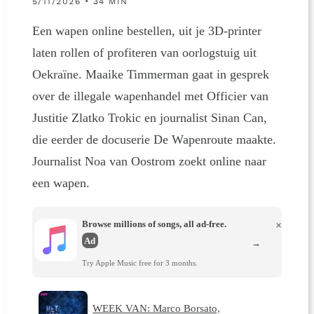
5/11/2026 • 34 MIN
Een wapen online bestellen, uit je 3D-printer
laten rollen of profiteren van oorlogstuig uit
Oekraïne. Maaike Timmerman gaat in gesprek
over de illegale wapenhandel met Officier van
Justitie Zlatko Trokic en journalist Sinan Can,
die eerder de docuserie De Wapenroute maakte.
Journalist Noa van Oostrom zoekt online naar
een wapen.
Browse millions of songs, all ad-free.
×
Ad
→
Try Apple Music free for 3 months.
WEEK VAN: Marco Borsato,