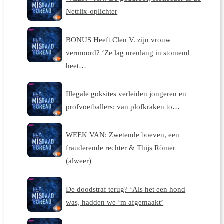
Netflix-oplichter
BONUS Heeft Clen V. zijn vrouw
vermoord? ‘Ze lag urenlang in stomend
heet…
Illegale goksites verleiden jongeren en
profvoetballers: van plofkraken to…
WEEK VAN: Zwetende boeven, een
frauderende rechter & Thijs Römer
(alweer)
De doodstraf terug? ‘Als het een hond
was, hadden we ‘m afgemaakt’