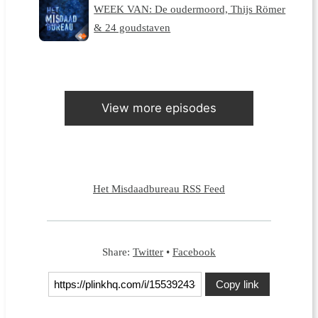
WEEK VAN: De oudermoord, Thijs Römer
& 24 goudstaven
View more episodes
Het Misdaadbureau RSS Feed
Share:
Twitter
•
Facebook
Copy link