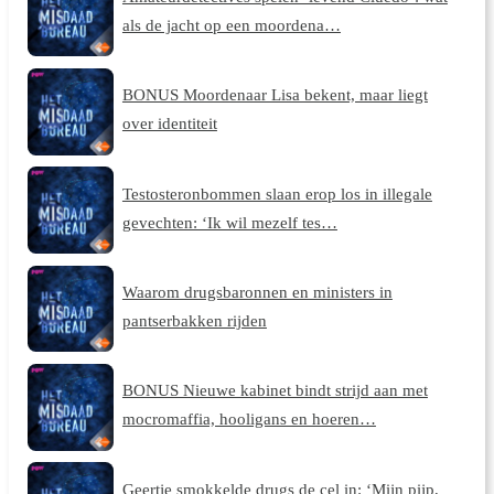
als de jacht op een moordena…
BONUS Moordenaar Lisa bekent, maar liegt
over identiteit
Testosteronbommen slaan erop los in illegale
gevechten: ‘Ik wil mezelf tes…
Waarom drugsbaronnen en ministers in
pantserbakken rijden
BONUS Nieuwe kabinet bindt strijd aan met
mocromaffia, hooligans en hoeren…
Geertje smokkelde drugs de cel in: ‘Mijn pijp,