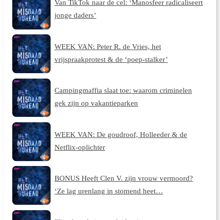
Van TikTok naar de cel: ‘Manosfeer radicaliseert
jonge daders’
WEEK VAN: Peter R. de Vries, het
vrijspraakprotest & de ‘poep-stalker’
Campingmaffia slaat toe: waarom criminelen
gek zijn op vakantieparken
WEEK VAN: De goudroof, Holleeder & de
Netflix-oplichter
BONUS Heeft Clen V. zijn vrouw vermoord?
‘Ze lag urenlang in stomend heet…