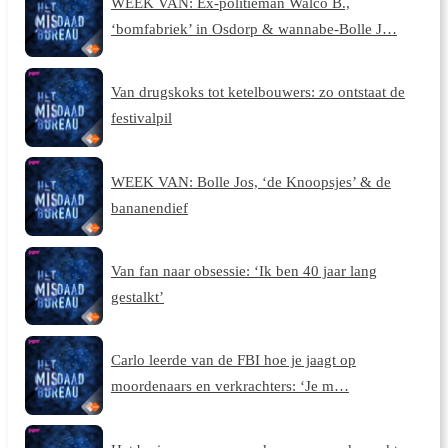
WEEK VAN: Ex-politieman Walco B.,
‘bomfabriek’ in Osdorp & wannabe-Bolle J…
Van drugskoks tot ketelbouwers: zo ontstaat de
festivalpil
WEEK VAN: Bolle Jos, ‘de Knoopsjes’ & de
bananendief
Van fan naar obsessie: ‘Ik ben 40 jaar lang
gestalkt’
Carlo leerde van de FBI hoe je jaagt op
moordenaars en verkrachters: ‘Je m…