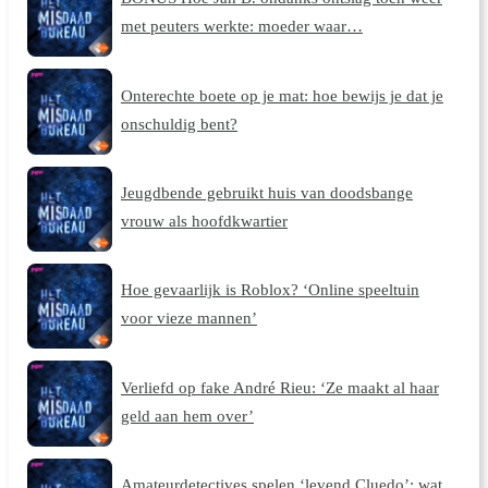
met peuters werkte: moeder waar…
Onterechte boete op je mat: hoe bewijs je dat je
onschuldig bent?
Jeugdbende gebruikt huis van doodsbange
vrouw als hoofdkwartier
Hoe gevaarlijk is Roblox? ‘Online speeltuin
voor vieze mannen’
Verliefd op fake André Rieu: ‘Ze maakt al haar
geld aan hem over’
Amateurdetectives spelen ‘levend Cluedo’: wat