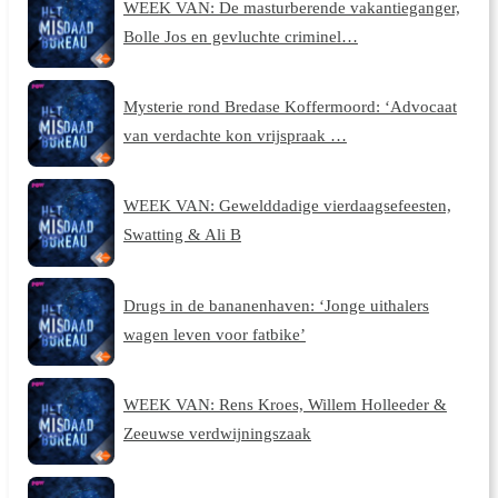
WEEK VAN: De masturberende vakantieganger,
Bolle Jos en gevluchte criminel…
Mysterie rond Bredase Koffermoord: ‘Advocaat
van verdachte kon vrijspraak …
WEEK VAN: Gewelddadige vierdaagsefeesten,
Swatting & Ali B
Drugs in de bananenhaven: ‘Jonge uithalers
wagen leven voor fatbike’
WEEK VAN: Rens Kroes, Willem Holleeder &
Zeeuwse verdwijningszaak