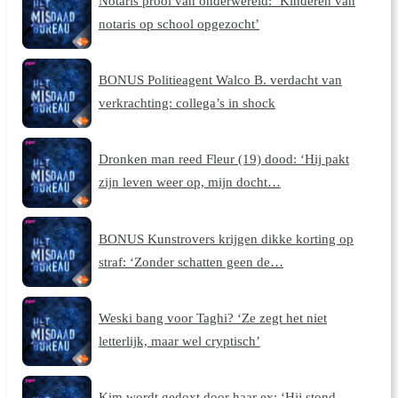
Notaris prooi van onderwereld: ‘Kinderen van
notaris op school opgezocht’
BONUS Politieagent Walco B. verdacht van
verkrachting: collega’s in shock
Dronken man reed Fleur (19) dood: ‘Hij pakt
zijn leven weer op, mijn docht…
BONUS Kunstrovers krijgen dikke korting op
straf: ‘Zonder schatten geen de…
Weski bang voor Taghi? ‘Ze zegt het niet
letterlijk, maar wel cryptisch’
Kim wordt gedoxt door haar ex: ‘Hij stond