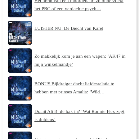
Het brein van een moordenaar: zo onderzoekt
het PBC of een verdachte psych…
LUISTER NU: De Biecht van Karel
Zo makkelijk kom je aan een wapen: ‘AK47 in
mijn winkelmandje’
BONUS Bijldreiger dacht liefdesrelatie te
hebben met prinses Amalia: ‘Wild…
Draait Ali B. de bak in? ‘Wat Ronnie Flex zegt,
is dubieus’