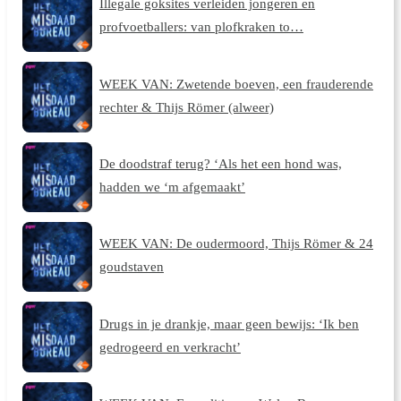
Illegale goksites verleiden jongeren en
profvoetballers: van plofkraken to…
WEEK VAN: Zwetende boeven, een frauderende
rechter & Thijs Römer (alweer)
De doodstraf terug? ‘Als het een hond was,
hadden we ‘m afgemaakt’
WEEK VAN: De oudermoord, Thijs Römer & 24
goudstaven
Drugs in je drankje, maar geen bewijs: ‘Ik ben
gedrogeerd en verkracht’