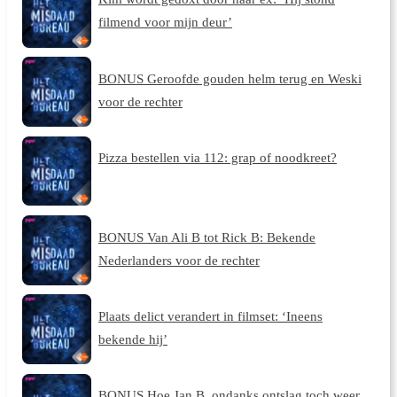
filmend voor mijn deur’
BONUS Geroofde gouden helm terug en Weski
voor de rechter
Pizza bestellen via 112: grap of noodkreet?
BONUS Van Ali B tot Rick B: Bekende
Nederlanders voor de rechter
Plaats delict verandert in filmset: ‘Ineens
bekende hij’
BONUS Hoe Jan B. ondanks ontslag toch weer