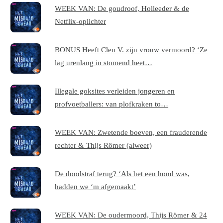
WEEK VAN: De goudroof, Holleeder & de
Netflix-oplichter
BONUS Heeft Clen V. zijn vrouw vermoord? ‘Ze
lag urenlang in stomend heet…
Illegale goksites verleiden jongeren en
profvoetballers: van plofkraken to…
WEEK VAN: Zwetende boeven, een frauderende
rechter & Thijs Römer (alweer)
De doodstraf terug? ‘Als het een hond was,
hadden we ‘m afgemaakt’
WEEK VAN: De oudermoord, Thijs Römer & 24