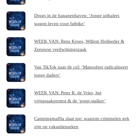
Drugs in de bananenhaven: ‘Jonge uithalers
wagen leven voor fatbike’
WEEK VAN: Rens Kroes, Willem Holleeder &
Zeeuwse verdwijningszaak
Van TikTok naar de cel: ‘Manosfeer radicaliseert
jonge daders’
WEEK VAN: Peter R. de Vries, het
vrijspraakprotest & de ‘poep-stalker’
Campingmaffia slaat toe: waarom criminelen gek
zijn op vakantieparken