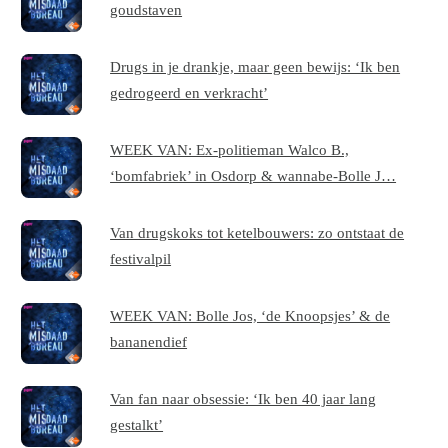
goudstaven
Drugs in je drankje, maar geen bewijs: ‘Ik ben
gedrogeerd en verkracht’
WEEK VAN: Ex-politieman Walco B.,
‘bomfabriek’ in Osdorp & wannabe-Bolle J…
Van drugskoks tot ketelbouwers: zo ontstaat de
festivalpil
WEEK VAN: Bolle Jos, ‘de Knoopsjes’ & de
bananendief
Van fan naar obsessie: ‘Ik ben 40 jaar lang
gestalkt’