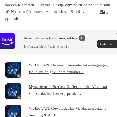
boeven te straffen. Lukt dat? Of zijn criminelen de politie te slim
Play
af? Noa van Oostrom spreekt met Koen Schols van de …
episode
Unlimited access to any song, ad-free.
Ad
Listen here
Try Amazon Music free for 3 months.
WEEK VAN: De masturberende vakantieganger,
Bolle Jos en gevluchte criminel…
Mysterie rond Bredase Koffermoord: ‘Advocaat
van verdachte kon vrijspraak …
WEEK VAN: Gewelddadige vierdaagsefeesten,
Swatting & Ali B