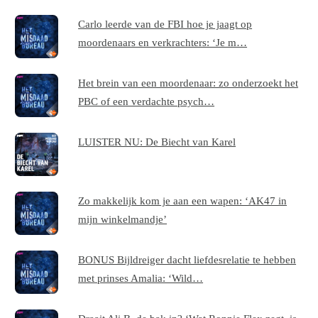
Carlo leerde van de FBI hoe je jaagt op
moordenaars en verkrachters: ‘Je m…
Het brein van een moordenaar: zo onderzoekt het
PBC of een verdachte psych…
LUISTER NU: De Biecht van Karel
Zo makkelijk kom je aan een wapen: ‘AK47 in
mijn winkelmandje’
BONUS Bijldreiger dacht liefdesrelatie te hebben
met prinses Amalia: ‘Wild…