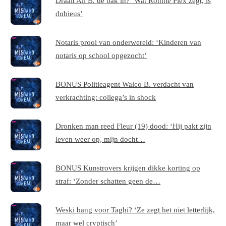
Draait Ali B. de bak in? ‘Wat Ronnie Flex zegt, is
dubieus’
Notaris prooi van onderwereld: ‘Kinderen van
notaris op school opgezocht’
BONUS Politieagent Walco B. verdacht van
verkrachting: collega’s in shock
Dronken man reed Fleur (19) dood: ‘Hij pakt zijn
leven weer op, mijn docht…
BONUS Kunstrovers krijgen dikke korting op
straf: ‘Zonder schatten geen de…
Weski bang voor Taghi? ‘Ze zegt het niet letterlijk,
maar wel cryptisch’