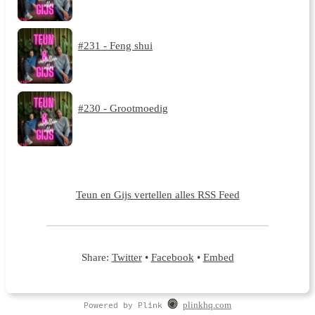
#231 - Feng shui
#230 - Grootmoedig
Teun en Gijs vertellen alles RSS Feed
Share:
Twitter
•
Facebook
•
Embed
Powered by Plink
plinkhq.com