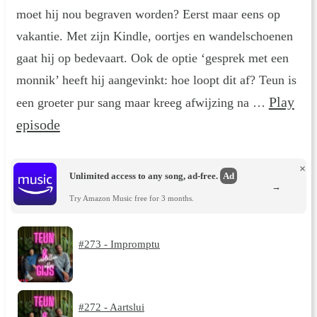
moet hij nou begraven worden? Eerst maar eens op
vakantie. Met zijn Kindle, oortjes en wandelschoenen
gaat hij op bedevaart. Ook de optie ‘gesprek met een
monnik’ heeft hij aangevinkt: hoe loopt dit af? Teun is
Play
een groeter pur sang maar kreeg afwijzing na …
episode
×
Unlimited access to any song, ad-free.
Ad
→
Try Amazon Music free for 3 months.
#273 - Impromptu
#272 - Aartslui