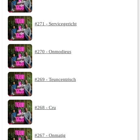
#271 - Servicegericht
#270 - Onmodieus
#269 - Teuncentrisch
#268 - Cru
#267 - Onmatig