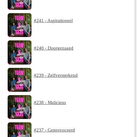
#241 - Aspirationeel
#240 - Doorgezaagd
#239 - Zelfversterkend
#238 - Malicieus
#237 - Geprovoceerd