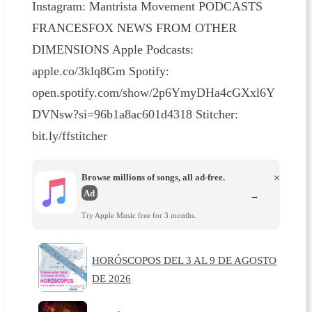
Instagram: Mantrista Movement PODCASTS
FRANCESFOX NEWS FROM OTHER
DIMENSIONS Apple Podcasts:
apple.co/3klq8Gm Spotify:
open.spotify.com/show/2p6YmyDHa4cGXxl6Y
DVNsw?si=96b1a8ac601d4318 Stitcher:
bit.ly/ffstitcher
Browse millions of songs, all ad-free.
×
Ad
→
Try Apple Music free for 3 months.
HORÓSCOPOS DEL 3 AL 9 DE AGOSTO
DE 2026