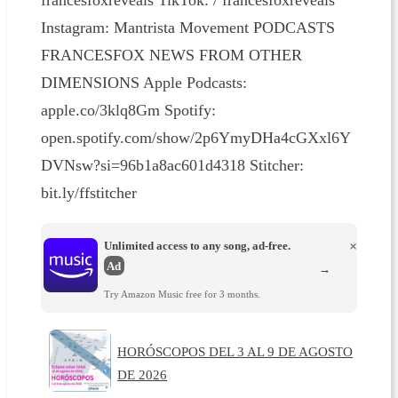
francesfoxreveals TikTok: / francesfoxreveals
Instagram: Mantrista Movement PODCASTS
FRANCESFOX NEWS FROM OTHER
DIMENSIONS Apple Podcasts:
apple.co/3klq8Gm Spotify:
open.spotify.com/show/2p6YmyDHa4cGXxl6Y
DVNsw?si=96b1a8ac601d4318 Stitcher:
bit.ly/ffstitcher
Unlimited access to any song, ad-free.
×
Ad
→
Try Amazon Music free for 3 months.
HORÓSCOPOS DEL 3 AL 9 DE AGOSTO
DE 2026