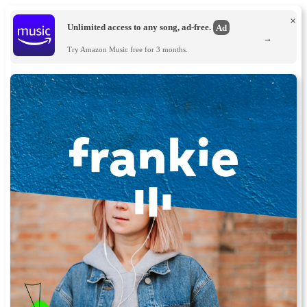
×
Unlimited access to any song, ad-free.
Ad
→
Try Amazon Music free for 3 months.