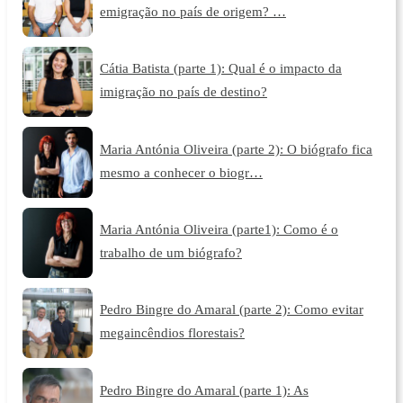
emigração no país de origem? …
Cátia Batista (parte 1): Qual é o impacto da
imigração no país de destino?
Maria Antónia Oliveira (parte 2): O biógrafo fica
mesmo a conhecer o biogr…
Maria Antónia Oliveira (parte1): Como é o
trabalho de um biógrafo?
Pedro Bingre do Amaral (parte 2): Como evitar
megaincêndios florestais?
Pedro Bingre do Amaral (parte 1): As