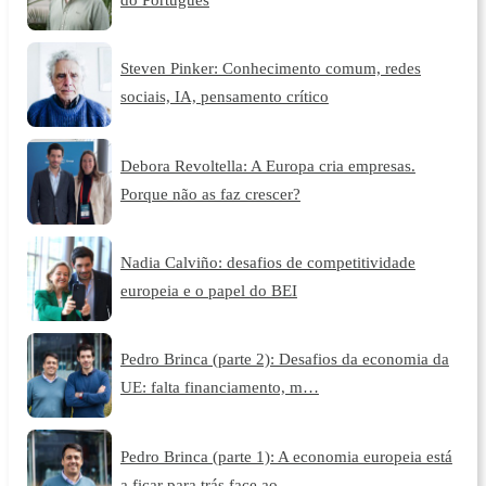
Steven Pinker: Conhecimento comum, redes
sociais, IA, pensamento crítico
Debora Revoltella: A Europa cria empresas.
Porque não as faz crescer?
Nadia Calviño: desafios de competitividade
europeia e o papel do BEI
Pedro Brinca (parte 2): Desafios da economia da
UE: falta financiamento, m…
Pedro Brinca (parte 1): A economia europeia está
a ficar para trás face ao…