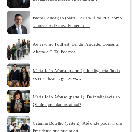
Pedro Conceição (parte 1): Para lá do PIB: como
se mede o desenvolvimento …
Ao vivo no PodFest: Lei da Paridade, Consulta
Aberta e O Tal Podcast
Maria João Afonso (parte 2): Inteligência fluida
vs cristalizada, genes vs…
Maria João Afonso (parte 1): Da inteligência ao
QI: de que falamos afinal?
Catarina Botelho (parte 2): Até onde poder ir um
Presidente que queira est…