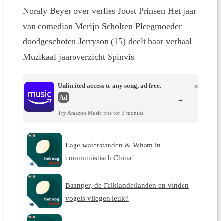
Noraly Beyer over verlies Joost Prinsen Het jaar
van comedian Merijn Scholten Pleegmoeder
doodgeschoten Jerryson (15) deelt haar verhaal
Muzikaal jaaroverzicht Spinvis
Unlimited access to any song, ad-free.
×
Ad
→
Try Amazon Music free for 3 months.
Lage waterstanden & Wham in
communistisch China
Baantjer, de Falklandeilanden en vinden
vogels vliegen leuk?