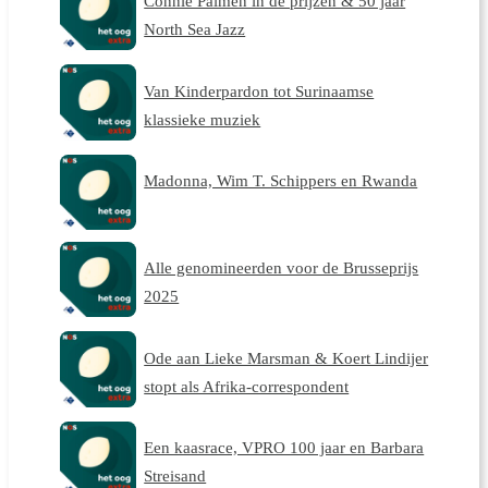
Connie Palmen in de prijzen & 50 jaar
North Sea Jazz
Van Kinderpardon tot Surinaamse
klassieke muziek
Madonna, Wim T. Schippers en Rwanda
Alle genomineerden voor de Brusseprijs
2025
Ode aan Lieke Marsman & Koert Lindijer
stopt als Afrika-correspondent
Een kaasrace, VPRO 100 jaar en Barbara
Streisand