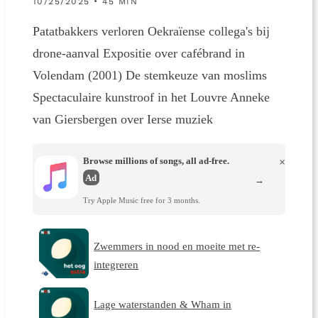
10/25/2025 • 45 MIN
Patatbakkers verloren Oekraïense collega's bij
drone-aanval Expositie over cafébrand in
Volendam (2001) De stemkeuze van moslims
Spectaculaire kunstroof in het Louvre Anneke
van Giersbergen over Ierse muziek
Browse millions of songs, all ad-free.
×
Ad
→
Try Apple Music free for 3 months.
Zwemmers in nood en moeite met re-
integreren
Lage waterstanden & Wham in