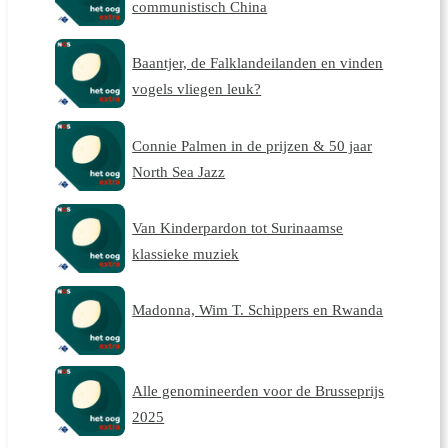
communistisch China
Baantjer, de Falklandeilanden en vinden
vogels vliegen leuk?
Connie Palmen in de prijzen & 50 jaar
North Sea Jazz
Van Kinderpardon tot Surinaamse
klassieke muziek
Madonna, Wim T. Schippers en Rwanda
Alle genomineerden voor de Brusseprijs
2025