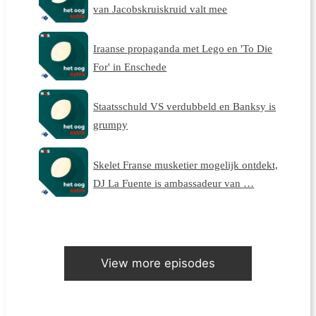
van Jacobskruiskruid valt mee
Iraanse propaganda met Lego en 'To Die
For' in Enschede
Staatsschuld VS verdubbeld en Banksy is
grumpy
Skelet Franse musketier mogelijk ontdekt,
DJ La Fuente is ambassadeur van …
View more episodes